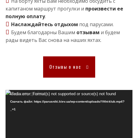
На борту яхты Вам необходимо обсудить с
капитаном маршрут прогулки и
произвести ее
полную оплату
.
Наслаждайтесь отдыхом
под парусами.
Будем благодарны Вашим
отзывам
и будем
рады видеть Вас снова на наших яхтах.
Отзывы о нас
Видеоплеер
Media error: Format(s) not supported or source(s) not found
Скачать файл: https://parusniki.kiev.ua/wp-content/uploads/YAht-klub.mp4?
_=1